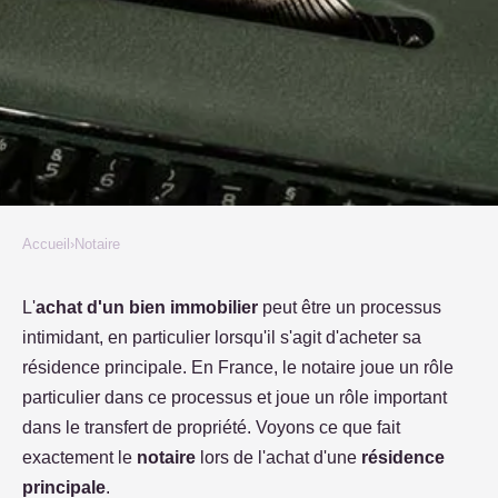
Accueil
›
Notaire
NOTAIRE
Le rôle du notaire dans l'achat
L'
achat d'un bien immobilier
peut être un processus
intimidant, en particulier lorsqu'il s'agit d'acheter sa
de votre résidence principale
résidence principale. En France, le notaire joue un rôle
particulier dans ce processus et joue un rôle important
Marine
•
8 février 2023
•
2 min de lecture
dans le transfert de propriété. Voyons ce que fait
exactement le
notaire
lors de l'achat d'une
résidence
principale
.