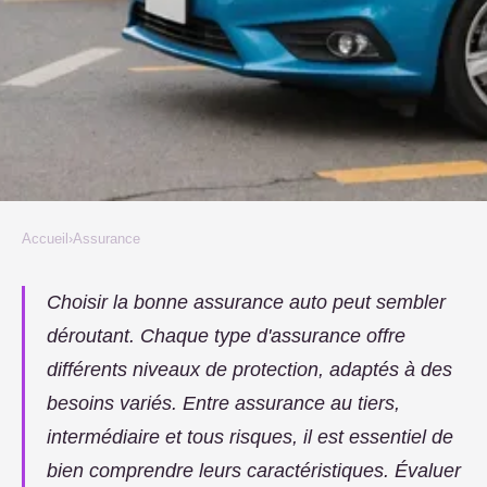
Accueil
›
Assurance
ASSURANCE
Comprendre les différents types
Choisir la bonne assurance auto peut sembler
déroutant. Chaque type d'assurance offre
d'assurance auto : ce qu'il faut
différents niveaux de protection, adaptés à des
savoir
besoins variés. Entre assurance au tiers,
Gaby
•
8 septembre 2024
•
7 min de lecture
intermédiaire et tous risques, il est essentiel de
bien comprendre leurs caractéristiques. Évaluer