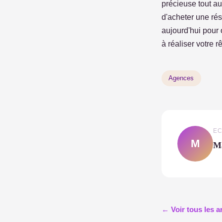
précieuse tout a
d'acheter une rés
aujourd'hui pour 
à réaliser votre r
Agences
EC
M
M
← Voir tous les a