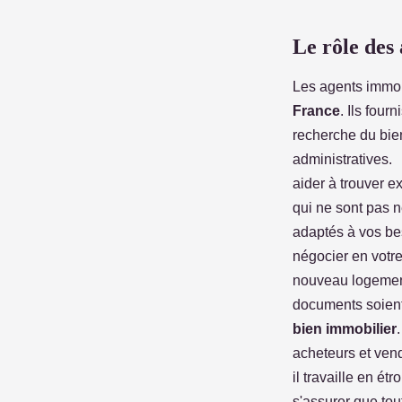
Marine
•
3 janvier 2023
•
3 min de lecture
Le rôle des
Les agents immob
France
. Ils four
recherche du bien
administratives. 
aider à trouver e
qui ne sont pas n
adaptés à vos bes
négocier en votre
nouveau logement
documents soient
bien immobilier
acheteurs et vend
il travaille en ét
s'assurer que tou