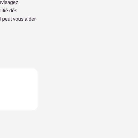
envisagez
ifié dès
il peut vous aider