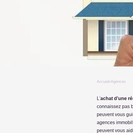
Accueil
›
Agences
AGENCES
Ce que font les agenc
L'
achat d'une ré
connaissez pas b
d'un achat de maison
peuvent vous guid
agences immobili
peuvent vous aid